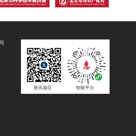
同
资讯项目
智能平台