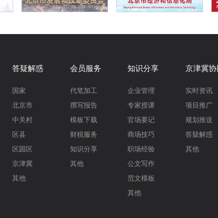
答疑解惑
会员服务
知识分享
京津冀协
国家
代笔加工
企业管理
实时资讯
北京市
撰写报告
专家授课
项目推广
中关村
模板下载
官场要记
规划推送
区县
财税服务
商场技巧
答疑解惑
区园区
知识分享
职场经验
其他
京津冀
其他
公文写作
其他
范文模板
其他