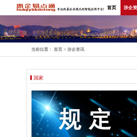
首页
涉企
当前位置：
首页
>
涉企资讯
国家