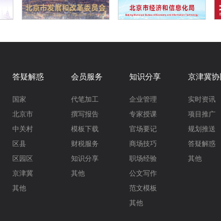
答疑解惑
会员服务
知识分享
京津冀协
国家
代笔加工
企业管理
实时资讯
北京市
撰写报告
专家授课
项目推广
中关村
模板下载
官场要记
规划推送
区县
财税服务
商场技巧
答疑解惑
区园区
知识分享
职场经验
其他
京津冀
其他
公文写作
其他
范文模板
其他